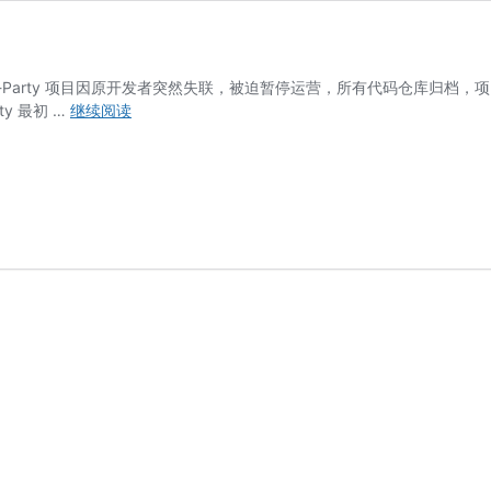
Mihomo-Party 项目因原开发者突然失联，被迫暂停运营，所有代码仓
Mihomo-
ty 最初 …
继续阅读
Party
项
目
情
况
说
明