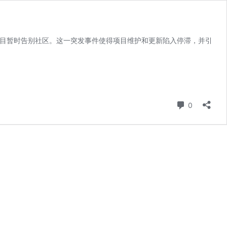
库归档，项目暂时告别社区。这一突发事件使得项目维护和更新陷入停滞，并引
条评论
0