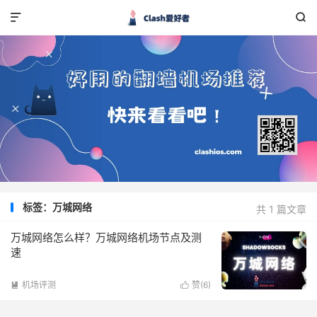


标签：万城网络
共 1 篇文章
万城网络怎么样？万城网络机场节点及测
速
机场评测
赞(
6
)

