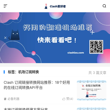


标签：机场订阅转换
共 3 篇文章
Clash 订阅链接转换网站推荐：18个好用
的在线订阅转换API平台
必备利器
赞(
4
)


本地订阅转换搭建方案分享