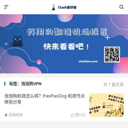


标签：泡泡狗VPN
共 1 篇文章
泡泡狗机场怎么样？PaoPaoDog 机场节点
体验分享
机场评测
赞(
13
)

