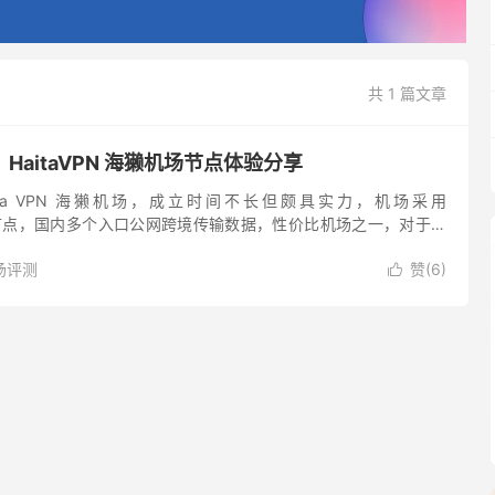
共 1 篇文章
HaitaVPN 海獭机场节点体验分享
ita VPN 海獭机场，成立时间不长但颇具实力，机场采用
s 协议节点，国内多个入口公网跨境传输数据，性价比机场之一，对于常
PT 都提供支持。 Clash 爱好者建议广大翻墙者...
场评测
赞(
6
)
