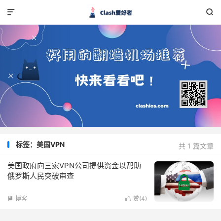


标签：美国VPN
共 1 篇文章
美国政府向三家VPN公司提供资金以帮助
俄罗斯人民突破审查
博客
赞(
4
)

