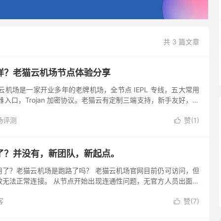
共 3 篇文章
样？老猫云机场节点体验分享
云机场是一家开业多年的老牌机场，全节点 IEPL 专线，五大常用
器入口，Trojan 加密协议。老猫云有定制三端支持，新手友好，使
来应该很方便。 老猫云机场节点支持 Netf...
场评测
赞(
1
)

了？并没有，新团队，新起点。
用了？老猫云机场是跑路了吗？ 老猫云机场官网目前仍可访问，但
效无法正常连接。 从节点开始出现连通性问题，无官方人员出面处
egram 群组和频道的 ID，经过两天时间（2023.0...
客
赞(
7
)
