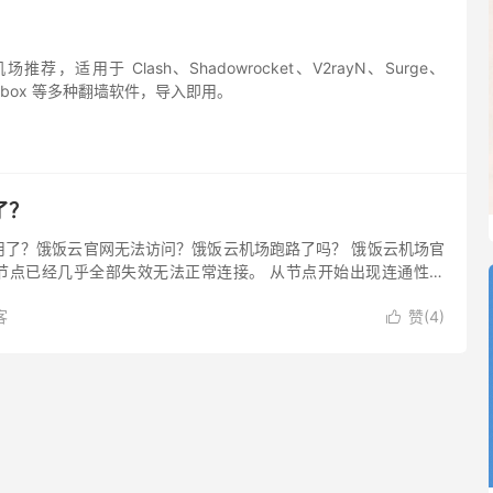
推荐，适用于 Clash、Shadowrocket、V2rayN、Surge、
sing-box 等多种翻墙软件，导入即用。
了？
用了？饿饭云官网无法访问？饿饭云机场跑路了吗？ 饿饭云机场官
节点已经几乎全部失效无法正常连接。 从节点开始出现连通性问
并且主动注销了 Telegram 群组和频道的 ID，经过两天...
客
赞(
4
)
