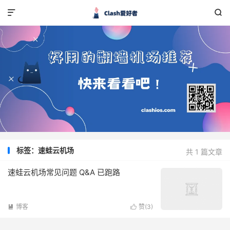


标签：速蛙云机场
共 1 篇文章
速蛙云机场常见问题 Q&A 已跑路
博客
赞(
3
)

