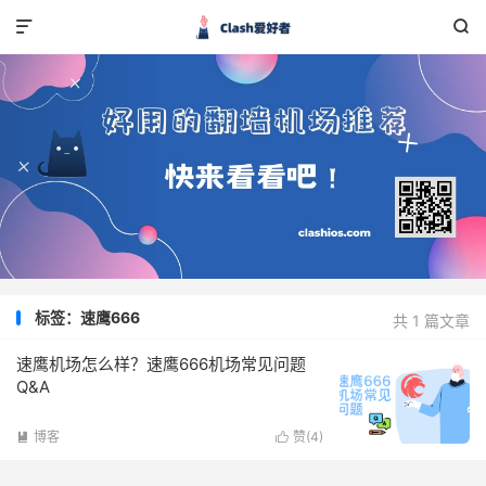


标签：速鹰666
共 1 篇文章
速鹰机场怎么样？速鹰666机场常见问题
Q&A
博客
赞(
4
)

