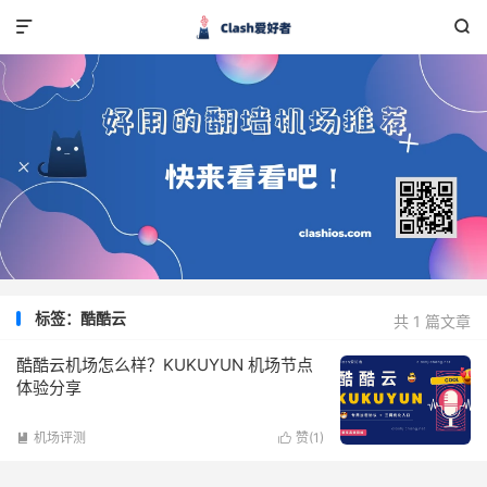


标签：酷酷云
共 1 篇文章
酷酷云机场怎么样？KUKUYUN 机场节点
体验分享
机场评测
赞(
1
)

