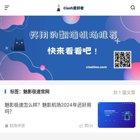


标签：魅影极速官网
共 1 篇文章
魅影极速怎么样？魅影机场2024年还好用
吗？
机场评测
赞(
3
)

