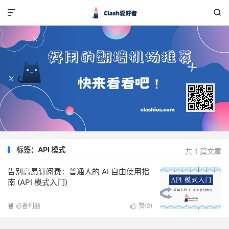


标签：API 模式
共 1 篇文章
告别高昂订阅费：普通人的 AI 自由使用指
南 (API 模式入门)
必备利器
赞(
2
)

