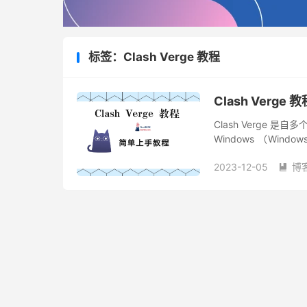
标签：Clash Verge 教程
Clash Verg
Clash Verge 是自
Windows （Win
Windows、mac...
2023-12-05
博
