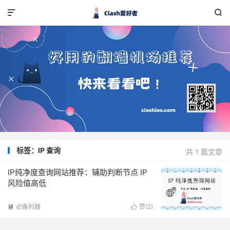


标签：IP 查询
共 1 篇文章
IP纯净度查询网站推荐：辅助判断节点 IP
风险值高低
必备利器
赞(
2
)

