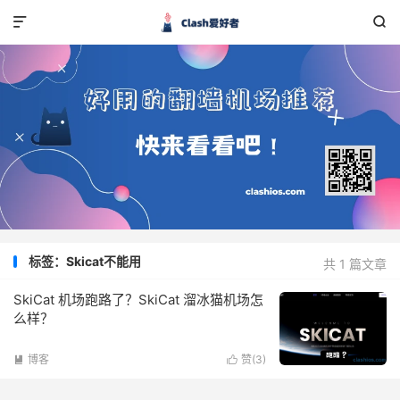


标签：Skicat不能用
共 1 篇文章
SkiCat 机场跑路了？SkiCat 溜冰猫机场怎
么样？
博客
赞(
3
)

