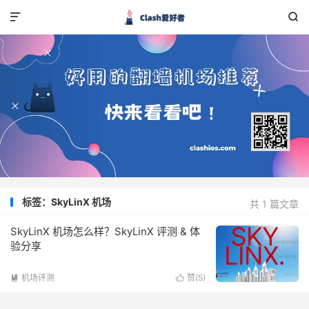


标签：SkyLinX 机场
共 1 篇文章
SkyLinX 机场怎么样？SkyLinX 评测 & 体
验分享
机场评测
赞(
5
)

