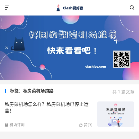


标签：私房菜机场跑路
共 1 篇文章
私房菜机场怎么样？私房菜机场已停止运
营！
机场评测
赞(
3
)

