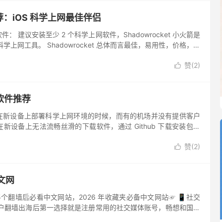
荐：iOS 科学上网最佳伴侣
件： 建议安装至少 2 个科学上网软件，Shadowrocket 小火箭是
科学上网工具。 Shadowrocket 总体而言最佳，易用性，价格，协
 sing-box ...
赞(
2
)

软件推荐
在新设备上部署科学上网环境的时候，而有的机场并没有提供客户
新设备上无法流畅丝滑的下载软件，通过 Github 下载安装包一
Github 加速网站进行加速下载，或者在已经科学上网的设...
赞(
2
)

文网
15个翻墙后必看中文网站，2026 年收藏夹必备中文网站☞ 📱社交
用户翻墙出海后第一选择就是注册常用的社交媒体账号，畅想和国外
先推荐的就是一些流行的社交媒体网站。 Faceboo...