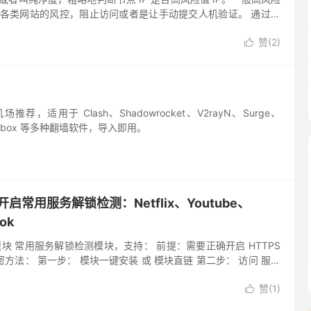
触发各类网站的风控，阻止访问或者是让手动提交人机验证。 通过这
，可以快速地查看 IP 地址所属的实际位置、...
赞(
2
)

推荐，适用于 Clash、Shadowrocket、V2rayN、Surge、
sing-box 等多种翻墙软件，导入即用。
et 开启常用服务解锁检测：Netflix、Youtube、
ok
模块 常用服务解锁检测模块，支持： 前提：需要正确开启 HTTPS
 解密方法： 第一步： 模块一键安装 或 模块直链 第二步： 访问 服务
huskydb 原文：http...
赞(
1
)
