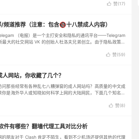
赞(
17
)

电报群/频道推荐（注意：包含🔞十八禁成人内容）
？ Telegam （电报）是一个主打安全和隐私的通讯平台——Telegram
俄罗斯最大的社交网站 VK 的创始人杜洛夫兄弟创立。由于隐私政策良
Telegram 在近几...
赞(
59
)

成人网站，你收藏了几个？
访问那些经常有各种乱七八糟弹窗的成人网站吗？高质量的中文成
果你是海外华人或知晓如何科学上网的大陆网民，下面几个知名的
过，来看看你的收藏夹里是否有他们。 🔞未成年人请自觉关闭此
赞(
8
)

好用的软件有哪些？翻墙代理工具对比分析
的朋友对于 Clash 肯定不陌生，看到不少机场还提供其他的代理