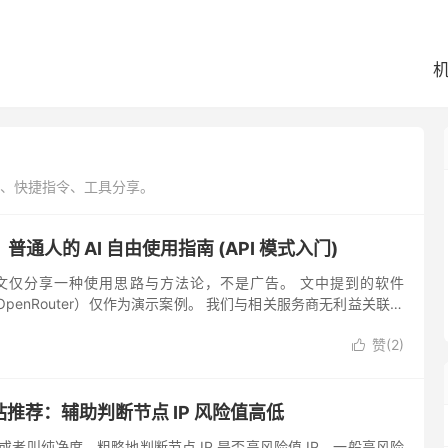
、快捷指令、工具分享。
通人的 AI 自由使用指南 (API 模式入门)
 本文仅分享一种使用思路与方法论，不是广告。 文中提到的软件
OpenRouter）仅作为演示案例。 我们与相关服务商无利益关联，
可用性做承诺，请结合自身需求理性选择。 你是否也有这...
赞(
2
)

站推荐：辅助判断节点 IP 风险值高低
值或者叫纯净度，粗略地判断节点 IP 是否高风险值 IP。一般高风险