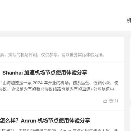
素，撰写的机场评测，仅供参考，请以自身实际体验为准。
Shanhai 加速机场节点使用体验分享
hai 山海加速是一家 2024 年开业的机场，佛系运营、低调小众，使
兴加密协议，协议是少有的新兴协议线路也是少有的直连+公网隧道中转
盖五大常用地区，套餐起步价格便宜同时也有提供...
赞(
1
)

ork 怎么样？Anrun 机场节点使用体验分享
房严打，中转机场普遍受影响，Anrun 节点可用性也不太好，此