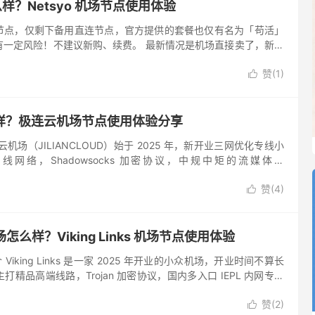
怎么样？Netsyo 机场节点使用体验
节点，仅剩下备用直连节点，官方提供的套餐也仅有名为「苟活」
有一定风险！不建议新购、续费。 最新情况是机场直接卖了，新厂
有继续提供套餐，老用户可在新站直接登录而无需重新注册。
赞(
1
)

样？极连云机场节点使用体验分享
机场（JILIANCLOUD）始于 2025 年，新开业三网优化专线小
专线网络，Shadowsocks 加密协议，中规中矩的流媒体和
 等 AI 工具解锁支持，看着像是大...
赞(
4
)

s 机场怎么样？Viking Links 机场节点使用体验
场简介 Viking Links 是一家 2025 年开业的小众机场，开业时间不算长
精品高端线路，Trojan 加密协议，国内多入口 IEPL 内网专线
化直连线路加速，...
赞(
2
)
