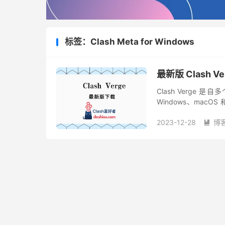
标签：Clash Meta for Windows
最新版 Clash V
Clash Verge 
Windows、macOS 和
和 ClashX（...
2023-12-28
博
