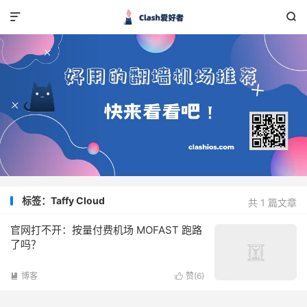


标签：Taffy Cloud
共 1 篇文章
官网打不开：按量付费机场 MOFAST 跑路
了吗？
博客
赞(
6
)

