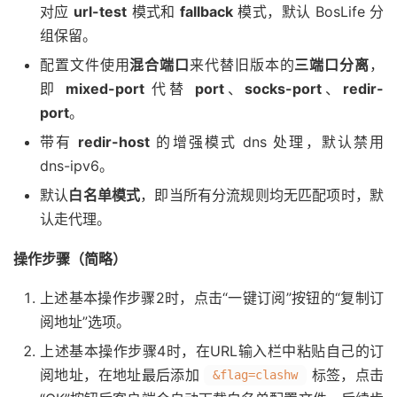
对应
url-test
模式和
fallback
模式，默认 BosLife 分
组保留。
配置文件使用
混合端口
来代替旧版本的
三端口分离
，
即
mixed-port
代替
port
、
socks-port
、
redir-
port
。
带有
redir-host
的增强模式 dns 处理，默认禁用
dns-ipv6。
默认
白名单模式
，即当所有分流规则均无匹配项时，默
认走代理。
操作步骤（简略）
上述基本操作步骤2时，点击“一键订阅”按钮的“复制订
阅地址”选项。
上述基本操作步骤4时，在URL输入栏中粘贴自己的订
阅地址，在地址最后添加
标签，点击
&flag=clashw