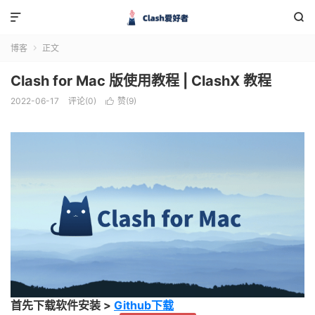


博客
正文

Clash for Mac 版使用教程 | ClashX 教程
2022-06-17
评论(0)
赞(
9
)

首先下载软件安装 >
Github下载