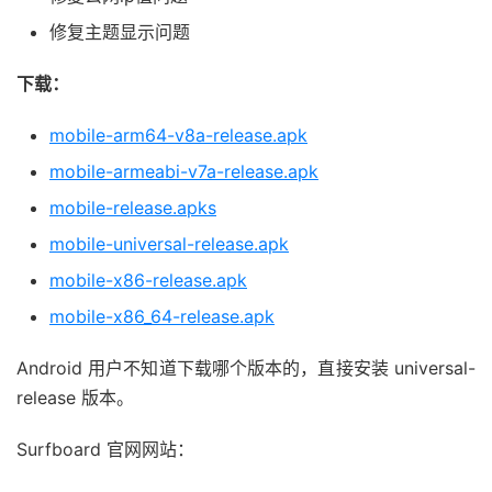
修复主题显示问题
下载：
mobile-arm64-v8a-release.apk
mobile-armeabi-v7a-release.apk
mobile-release.apks
mobile-universal-release.apk
mobile-x86-release.apk
mobile-x86_64-release.apk
Android 用户不知道下载哪个版本的，直接安装 universal-
release 版本。
Surfboard 官网网站：