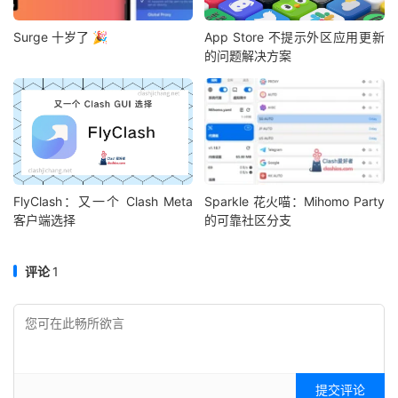
Surge 十岁了 🎉
App Store 不提示外区应用更新
的问题解决方案
FlyClash：又一个 Clash Meta
Sparkle 花火喵：Mihomo Party
客户端选择
的可靠社区分支
评论
1
提交评论