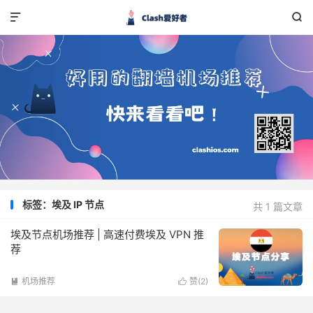


标签：埃及 IP 节点
共 1 篇文章
埃及节点机场推荐 | 高速付费埃及 VPN 推
荐
机场推荐
赞(
2
)

