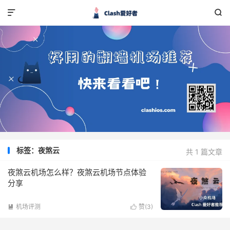


标签：夜煞云
共 1 篇文章
夜煞云机场怎么样？夜煞云机场节点体验
分享
机场评测
赞(
3
)

