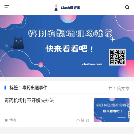


标签：毒药出道事件
共 1 篇文章
毒药机场打不开解决办法
博客
赞(
3
)

