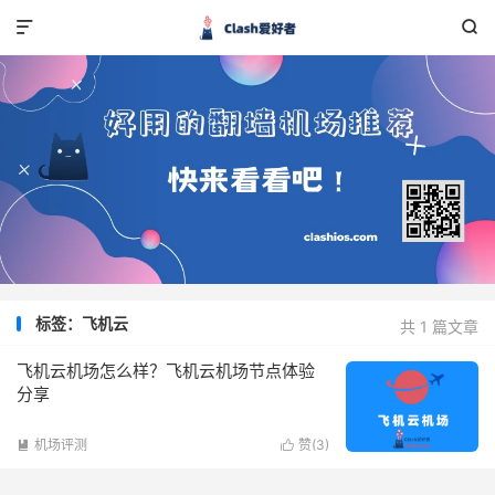


标签：飞机云
共 1 篇文章
飞机云机场怎么样？飞机云机场节点体验
分享
机场评测
赞(
3
)

