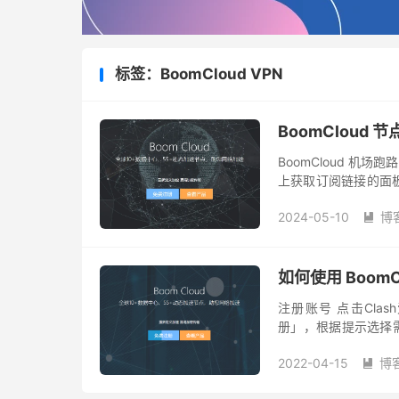
标签：BoomCloud VPN
BoomCloud
BoomCloud 机场跑
上获取订阅链接的面
是跑路了。 目前还不
2024-05-10
博

如何使用 Boom
注册账号 点击Clas
册」，根据提示选择需要的
BoomCloud 套餐如下
2022-04-15
博
