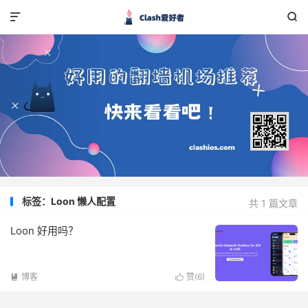


标签：Loon 懒人配置
共 1 篇文章
Loon 好用吗？
博客
赞(
6
)

