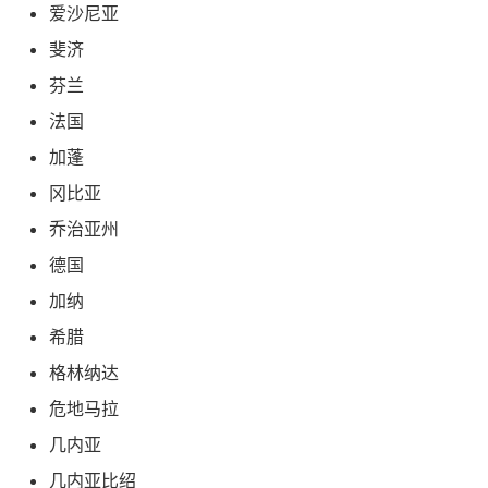
爱沙尼亚
斐济
芬兰
法国
加蓬
冈比亚
乔治亚州
德国
加纳
希腊
格林纳达
危地马拉
几内亚
几内亚比绍