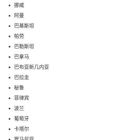
挪威
阿曼
巴基斯坦
帕劳
巴勒斯坦
巴拿马
巴布亚新几内亚
巴拉圭
秘鲁
菲律宾
波兰
葡萄牙
卡塔尔
罗马尼亚