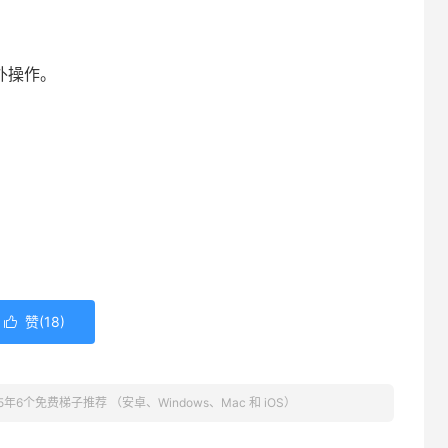
外操作。
赞(
18
)

25年6个免费梯子推荐 （安卓、Windows、Mac 和 iOS）