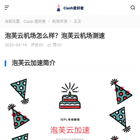


当前位置：
Clash 爱好者
机场评测
正文


泡芙云机场怎么样？泡芙云机场测速
2022-04-14
评论(0)
赞(
3
)

泡芙云加速简介