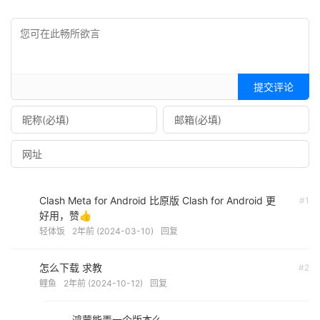
提交评论
Clash Meta for Android 比原版 Clash for Android 更
#1
好用，赞👍
轻体饭
2年前 (2024-03-10)
回复
怎么下载 求教
#2
鲤鱼
2年前 (2024-10-12)
回复
鸿蒙能弄一个版本么