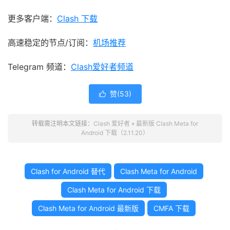
更多客户端：
Clash 下载
高速稳定的节点/订阅：
机场推荐
Telegram 频道：
Clash爱好者频道
赞(
53
)

转载需注明本文链接：
Clash 爱好者
»
最新版 Clash Meta for
Android 下载（2.11.20）
Clash for Android 替代
Clash Meta for Android
Clash Meta for Android 下载
Clash Meta for Android 最新版
CMFA 下载