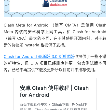
Clash Meta for Android （简写 CMFA）是使用 Clash
Meta 内核的安卓科学上网工具，和 Clash for Android
（简写 CFA）最大的不同，在于其使用开源内科，对于较
新的协议如 hysteria 也提供了支持。
Clash for Android 最新版 3.0.3 测试版
也提供了一些不错
的新特性，但 CFA 项目已经删库停更，包含测试版本再
内，已经不再提供下载及更新所以目前并不推荐使用。