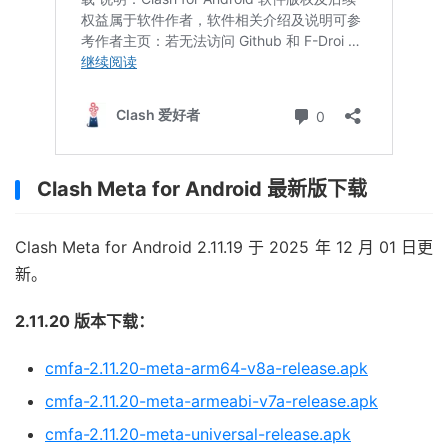
Clash Meta for Android 最新版下载
Clash Meta for Android 2.11.19 于 2025 年 12 月 01 日更
新。
2.11.20 版本下载：
cmfa-2.11.20-meta-arm64-v8a-release.apk
cmfa-2.11.20-meta-armeabi-v7a-release.apk
cmfa-2.11.20-meta-universal-release.apk