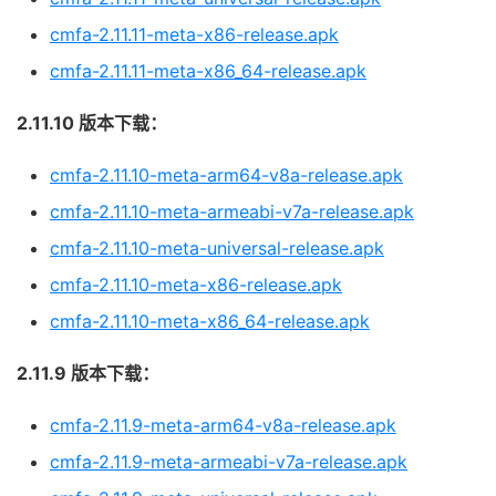
cmfa-2.11.11-meta-x86-release.apk
cmfa-2.11.11-meta-x86_64-release.apk
2.11.10 版本下载：
cmfa-2.11.10-meta-arm64-v8a-release.apk
cmfa-2.11.10-meta-armeabi-v7a-release.apk
cmfa-2.11.10-meta-universal-release.apk
cmfa-2.11.10-meta-x86-release.apk
cmfa-2.11.10-meta-x86_64-release.apk
2.11.9 版本下载：
cmfa-2.11.9-meta-arm64-v8a-release.apk
cmfa-2.11.9-meta-armeabi-v7a-release.apk