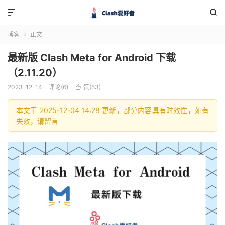


博客
正文

最新版 Clash Meta for Android 下载
（2.11.20）
2023-12-14
评论(6)
赞(
53
)

本文于 2025-12-04 14:28 更新，部分内容具有时效性，如有
失效，请留言