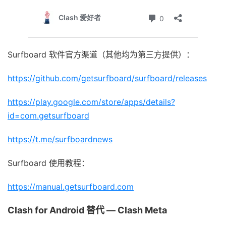
Surfboard 软件官方渠道（其他均为第三方提供）：
https://github.com/getsurfboard/surfboard/releases
https://play.google.com/store/apps/details?
id=com.getsurfboard
https://t.me/surfboardnews
Surfboard 使用教程：
https://manual.getsurfboard.com
Clash for Android 替代 — Clash Meta