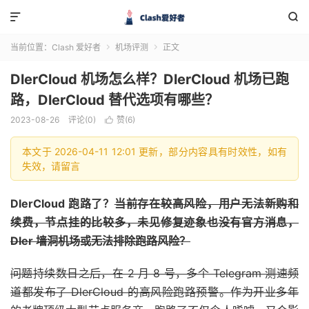


当前位置：
Clash 爱好者
机场评测
正文


DlerCloud 机场怎么样？DlerCloud 机场已跑
路，DlerCloud 替代选项有哪些？
2023-08-26
评论(0)
赞(
6
)

本文于 2026-04-11 12:01 更新，部分内容具有时效性，如有
失效，请留言
DlerCloud 跑路了？
当前存在较高风险，用户无法新购和
续费，节点挂的比较多，未见修复迹象也没有官方消息，
Dler 墙洞机场或无法排除跑路风险？
问题持续数日之后，在 2 月 8 号，多个 Telegram 测速频
道都发布了 DlerCloud 的高风险跑路预警。作为开业多年