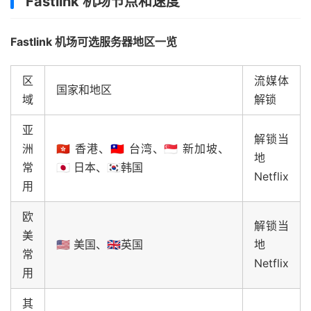
Fastlink 机场节点和速度
Fastlink 机场可选服务器地区一览
区
流媒体
国家和地区
域
解锁
亚
解锁当
洲
🇭🇰 香港、🇹🇼 台湾、🇸🇬 新加坡、
地
常
🇯🇵 日本、🇰🇷韩国
Netflix
用
欧
解锁当
美
🇺🇸 美国、🇬🇧英国
地
常
Netflix
用
其