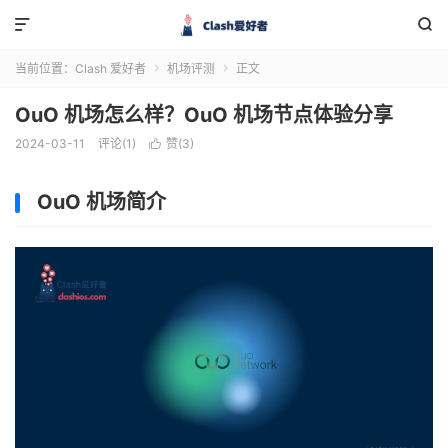


当前位置：
Clash 爱好者
机场评测
正文


OuO 机场怎么样？OuO 机场节点体验分享
2024-03-11
评论(1)
赞(
3
)

OuO 机场简介