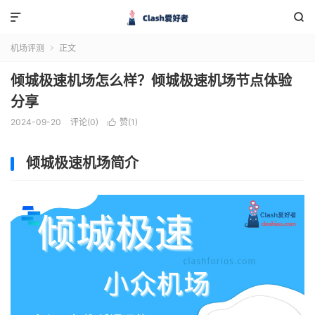


机场评测
正文

倾城极速机场怎么样？倾城极速机场节点体验
分享
2024-09-20
评论(0)
赞(
1
)

倾城极速机场简介