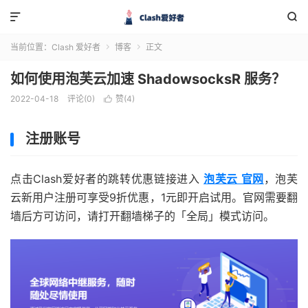


当前位置：
Clash 爱好者
博客
正文


如何使用泡芙云加速 ShadowsocksR 服务？
2022-04-18
评论(0)
赞(
4
)

注册账号
点击Clash爱好者的跳转优惠链接进入
泡芙云 官网
，泡芙
云新用户注册可享受9折优惠，1元即开启试用。官网需要翻
墙后方可访问，请打开翻墙梯子的「全局」模式访问。