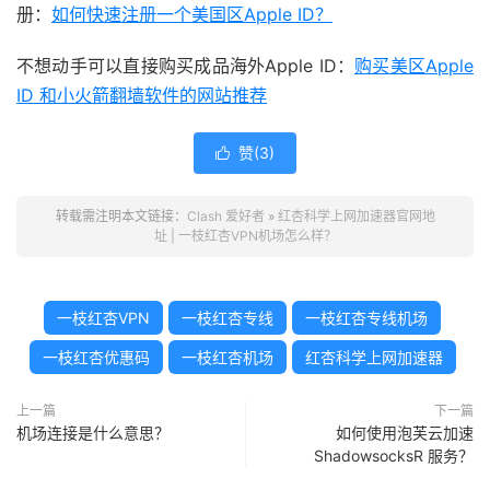
册：
如何快速注册一个美国区Apple ID？
不想动手可以直接购买成品海外Apple ID：
购买美区Apple
ID 和小火箭翻墙软件的网站推荐
赞(
3
)

转载需注明本文链接：
Clash 爱好者
»
红杏科学上网加速器官网地
址 | 一枝红杏VPN机场怎么样？
一枝红杏VPN
一枝红杏专线
一枝红杏专线机场
一枝红杏优惠码
一枝红杏机场
红杏科学上网加速器
上一篇
下一篇
机场连接是什么意思？
如何使用泡芙云加速
ShadowsocksR 服务？