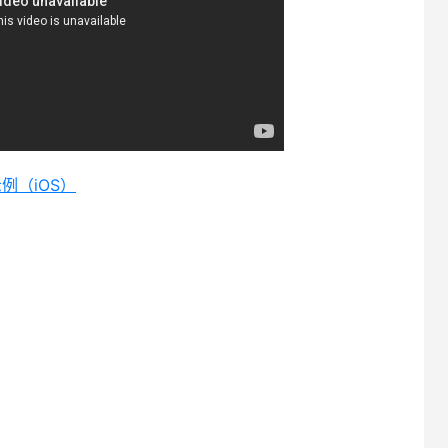
置示例（iOS）
）