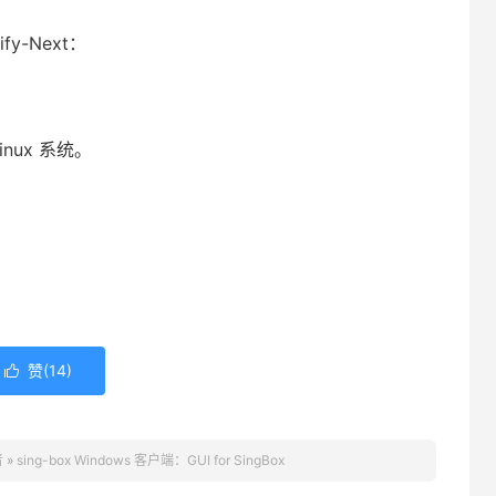
fy-Next：
Linux 系统。
赞(
14
)

者
»
sing-box Windows 客户端：GUI for SingBox