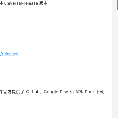
versal-release 版本。
/releases
方提供了 Github、Google Play 和 APK Pure 下载