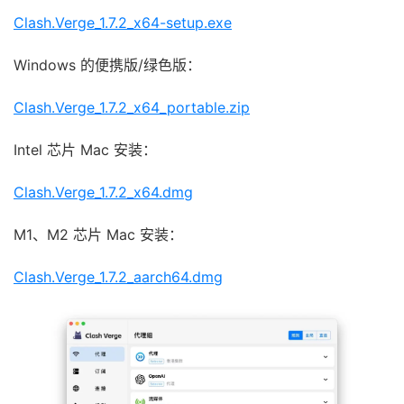
Clash.Verge_1.7.2_x64-setup.exe
Windows 的便携版/绿色版：
Clash.Verge_1.7.2_x64_portable.zip
Intel 芯片 Mac 安装：
Clash.Verge_1.7.2_x64.dmg
M1、M2 芯片 Mac 安装：
Clash.Verge_1.7.2_aarch64.dmg