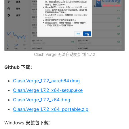
Clash Verge 无法自动更新到 1.7.2
Github 下载：
Clash.Verge_1.7.2_aarch64.dmg
Clash.Verge_1.7.2_x64-setup.exe
Clash.Verge_1.7.2_x64.dmg
Clash.Verge_1.7.2_x64_portable.zip
Windows 安装包下载：