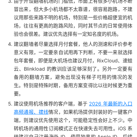
由于开设翻墙机场的门槛低，市面上有很多小机场不断
冒出来，但大多小机场都不太靠谱，很容易跑路，不建
议用那些来路不明的机场，特别是一些价格超便宜的机
场，往往有更高的跑路风险，同时其节点的日常使用体
验也会很差。建议优先选择有一定知名度的机场。
建议翻墙者尽量选择月付套餐，他人的测速和评价参考
意义有限，一定要亲自试用再下判断，不要一来就选择
包年套餐，即便是大机场也建议月付，RixCloud、速蛙
云、Blinkload 的教训应该足够深刻了。另外一定要有
备用的翻墙方案，避免出现没有梯子可用的情况的发
生。特别是特殊时期，备用方案变得比以往时候更为重
要。
建议使用机场推荐的客户端，基于
2026 年最新的入口
高频通报、拔线
情况，如果机场提供封装好的一键客户
端，则建议优先使用这个，可能稳定性会好上不少。中
转机场的通用性订阅模式正在快速失去可用性。iOS 系
统建议自己注册海外 ID，使用独享的 Apple ID，后续