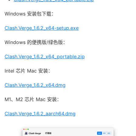
Windows 安装包下载：
Clash.Verge_1.6.2_x64-setup.exe
Windows 的便携版/绿色版：
Clash.Verge_1.6.2_x64_portable.zip
Intel 芯片 Mac 安装：
Clash.Verge_1.6.2_x64.dmg
M1、M2 芯片 Mac 安装：
Clash.Verge_1.6.2_aarch64.dmg