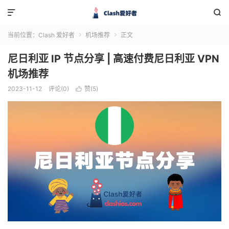


当前位置：
Clash 爱好者
机场推荐
正文


尼日利亚 IP 节点分享 | 高速付费尼日利亚 VPN
机场推荐
2023-11-12
评论(0)
赞(
5
)
