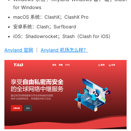
for Windows
macOS 系统：ClashX；ClashX Pro
安卓系统：Clash；Surfboard
iOS：Shadowrocket；Stash（Clash for iOS）
Anyland 官网
｜
Anyland 机场怎么样？